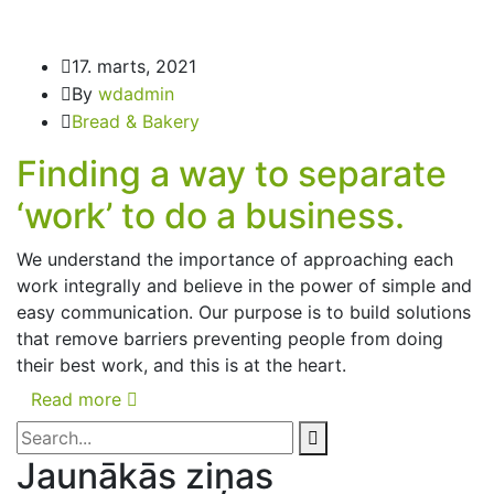
17. marts, 2021
By
wdadmin
Bread & Bakery
Finding a way to separate
‘work’ to do a business.
We understand the importance of approaching each
work integrally and believe in the power of simple and
easy communication. Our purpose is to build solutions
that remove barriers preventing people from doing
their best work, and this is at the heart.
Read more
Jaunākās ziņas