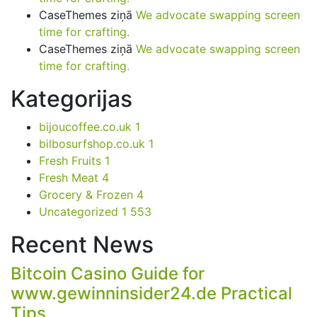
CaseThemes
ziņā
We advocate swapping screen
time for crafting.
CaseThemes
ziņā
We advocate swapping screen
time for crafting.
Kategorijas
bijoucoffee.co.uk
1
bilbosurfshop.co.uk
1
Fresh Fruits
1
Fresh Meat
4
Grocery & Frozen
4
Uncategorized
1 553
Recent News
Bitcoin Casino Guide for
www.gewinninsider24.de Practical
Tips