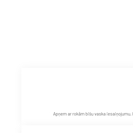
Lai
ozo
bišu
vaska
i
svarīgi
zināt:
Apņem ar rokām bišu vaska iesaiņojumu, k