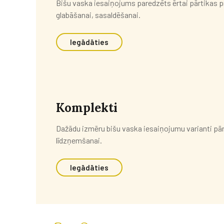
Bišu vaska iesaiņojums paredzēts ērtai pārtikas p
glabāšanai, sasaldēšanai.
Iegādāties
Komplekti
Dažādu izmēru bišu vaska iesaiņojumu varianti pā
līdzņemšanai.
Iegādāties