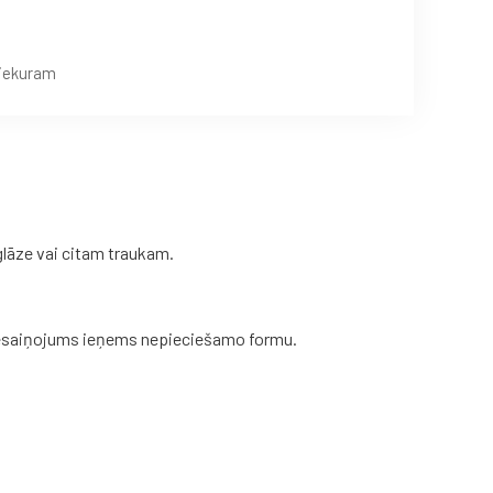
 iekuram
 glāze vai citam traukam.
 iesaiņojums ieņems nepieciešamo formu.