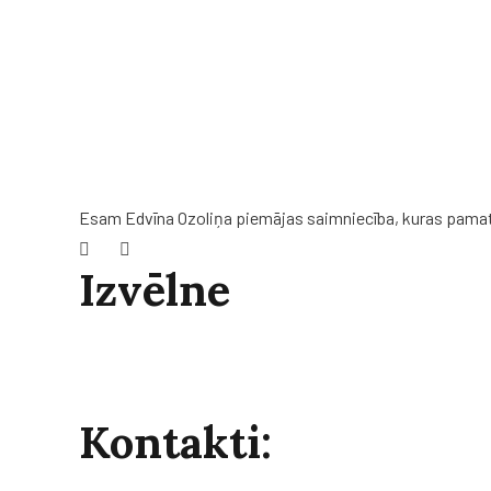
Izvēlies
sev
piemēr
Esam Edvīna Ozoliņa piemājas saimniecība, kuras pamat
Izvēlne
Sākums
Par mums
Konakti
Kontakti: