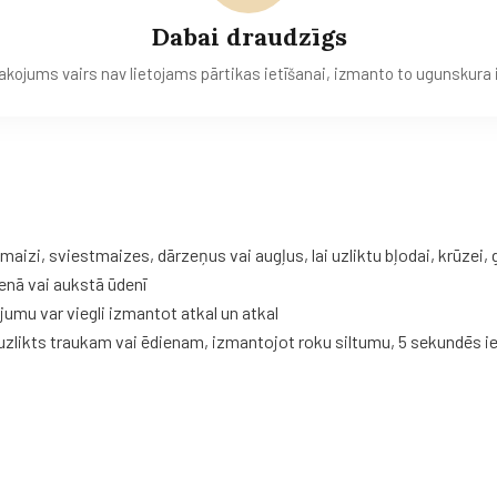
Dabai draudzīgs
akojums vairs nav lietojams pārtikas ietīšanai, izmanto to ugunskura
maizi, sviestmaizes, dārzeņus vai augļus, lai uzliktu bļodai, krūzei,
vaska
iesaiņojumu:
nā vai aukstā ūdenī
umu var viegli izmantot atkal un atkal
 uzlikts traukam vai ēdienam, izmantojot roku siltumu, 5 sekundēs