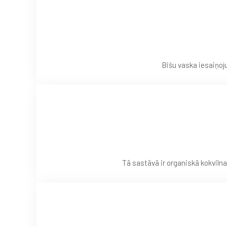
Bišu vaska iesaiņoj
Tā sastāvā ir organiskā kokvilna,