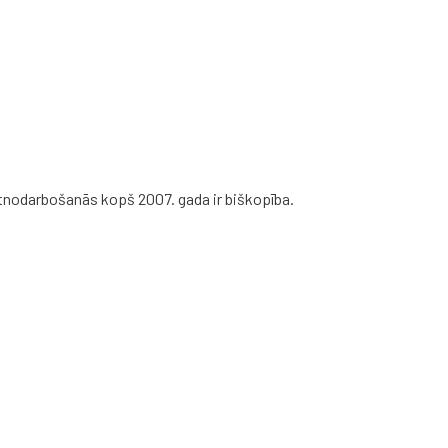
otāko
produtku
nodarbošanās kopš 2007. gada ir biškopība.