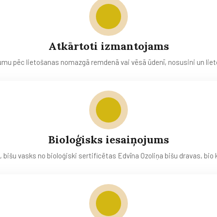
Atkārtoti izmantojams
umu pēc lietošanas nomazgā remdenā vai vēsā ūdenī, nosusini un liet
Bioloģisks iesaiņojums
 bišu vasks no bioloģiski sertificētas Edvīna Ozoliņa bišu dravas, bio 