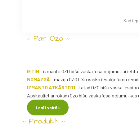
Kad iep
Par Ozo
~
~
IETIN
– izmanto OZO bišu vaska iesaiņojumu, lai ietītu 
Kā
lietot
OZO
bišu
NOMAZGĀ
– mazgā OZO bišu vaska iesaiņojumu remde
IZMANTO ATKĀRTOTI
– tātad OZO bišu vaska iesaiņoj
Apskaujiet ar rokām Ozo bišu vaska iesaiņojumu, kas
Lasīt vairāk
Produkti
~
~