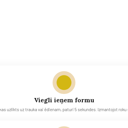
esaiņojumu
varētu
izma
Viegli ieņem formu
as uzlikts uz trauka vai ēdienam, paturi 5 sekundes. Izmantojot rok