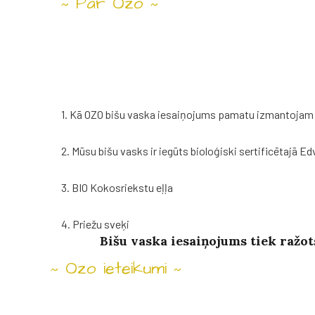
Par Ozo
~
~
Ozo
bišu
vaska
ies
1. Kā OZO bišu vaska iesaiņojums pamatu izmantojam or
sastāvdaļām:
2. Mūsu bišu vasks ir iegūts bioloģiski sertificētajā Ed
3. BIO Kokosriekstu eļļa
4. Priežu sveķi
Bišu vaska iesaiņojums tiek ražo
Ozo ieteikumi
~
~