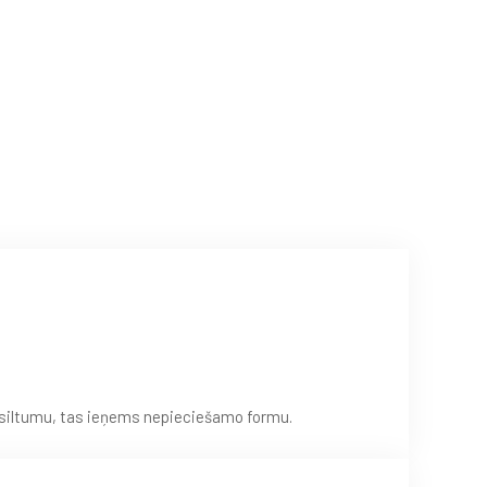
ntot
ilgu
laiku,
ir
u siltumu, tas ieņems nepieciešamo formu.