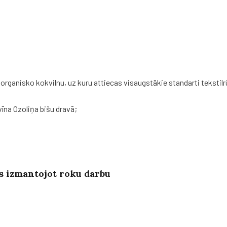
aiņojums
sastāv
tikai
n
ganisko kokvilnu, uz kuru attiecas visaugstākie standarti tekstilr
vīna Ozoliņa bišu dravā;
ts izmantojot roku darbu