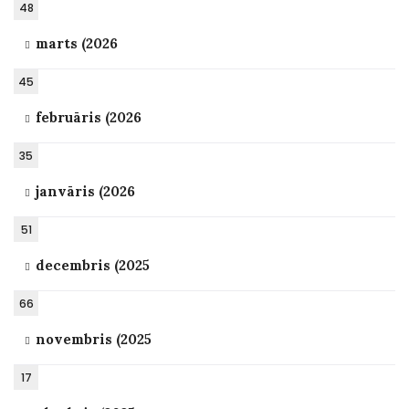
48
marts (2026
45
februāris (2026
35
janvāris (2026
51
decembris (2025
66
novembris (2025
17