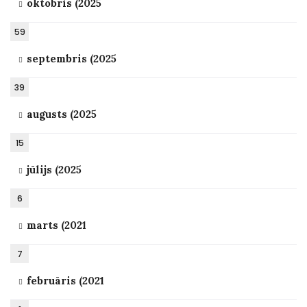
oktobris (2025
59
septembris (2025
39
augusts (2025
15
jūlijs (2025
6
marts (2021
7
februāris (2021