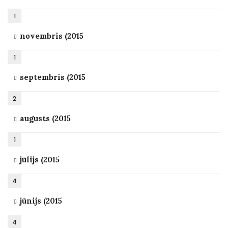
1
novembris (2015
1
septembris (2015
2
augusts (2015
1
jūlijs (2015
4
jūnijs (2015
4