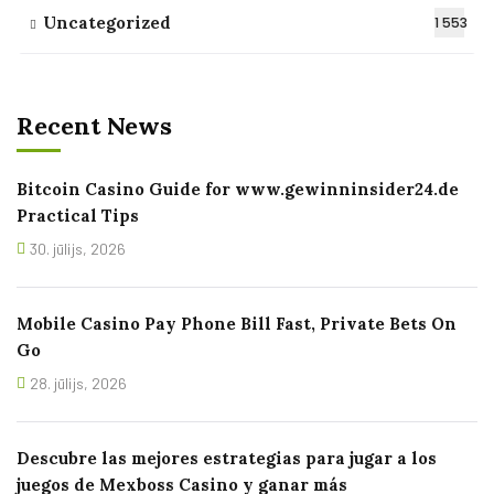
Uncategorized
1 553
Recent News
Bitcoin Casino Guide for www.gewinninsider24.de
Practical Tips
30. jūlijs, 2026
Mobile Casino Pay Phone Bill Fast, Private Bets On
Go
28. jūlijs, 2026
Descubre las mejores estrategias para jugar a los
juegos de Mexboss Casino y ganar más